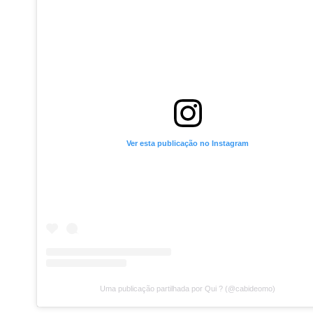
anos, tendo se especializando em co
Porém, paralelamente à carreira gas
que ele decidiu abrir seu perfil na
Pr
“
Eu já era assinante de conteúdo de
minha imagem, e isso foi o pontapé 
No fim, Filipe encontrou na criaçã
próprio corpo e sua identidade.
“
Traz uma consciência de liberdade c
liberdade financeira — que signifi