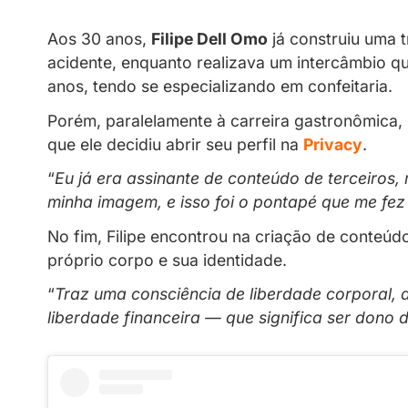
gastronôm
Filipe encontrou na criação de
Papo de Creators
Recentes
13/08/2025
Aos 30 anos,
Filipe Dell Omo
já cons
acidente, enquanto realizava um inte