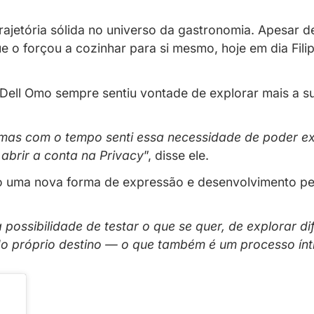
ica
 conteúdo uma nova forma de express
truiu uma trajetória sólida no universo da 
rcâmbio que o forçou a cozinhar para si me