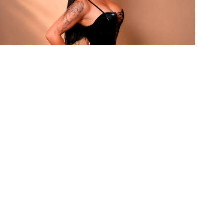
RFIL DE FILIPE
s e as novidades da rede.
iga nosso perfil no
Instagram!