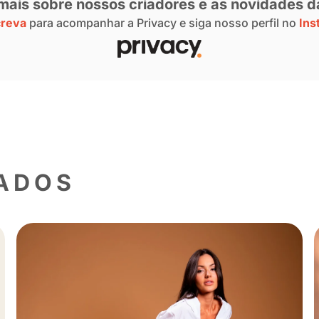
ideomo)
e com a Privacy foi me permitir viver as 
m de uma forma diferente, descobrindo int
 aliada em diversas frentes na sua vida, a
sionar seus estudos sobre cozinha com o f
, é algo que eu não pretendo largar nunca
chegar ainda mais longe, podendo fazer u
nce, realizar objetivos que são mais caros
 fazer esse sonho acontecer
”, concluiu.