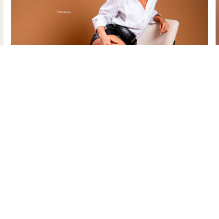
CLIQUE E CONHEÇA O PE
Saiba mais sobre nossos criadore
Se Inscreva
para acompanhar a Privacy e s