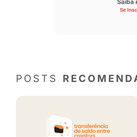
Uma publicação partilhada por Qui ? (@cab
“
Uma das maiores conquistas que tiv
O que mais ganhei foi olhar para mi
Hoje, ele vê a rede social como uma
andam juntas, já que ele pode impul
“
A gastronomia pra mim, hoje em dia
proporciona essa oportunidade de 
“
Você pode ganhar visibilidade, alca
justamente esse, me organizar para