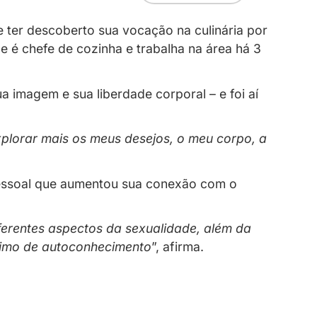
ão e desenvolvimento pessoal
gastronomia. Apesar de ter descoberto sua 
smo, hoje em dia Filipe é chefe de cozinha 