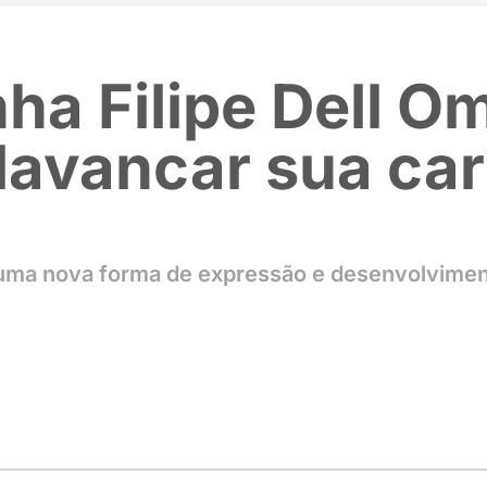
zinha Filipe 
a alavancar s