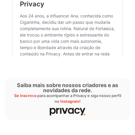
os resultados ainda não aparecem.
“
Acredite e continue, porque vai melhorar co
É só colocar empenho que uma hora você de
concluiu.