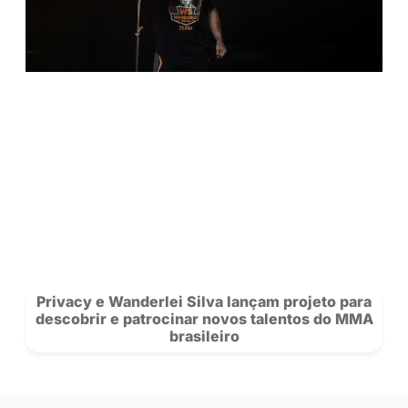
Confira os 10 perfis mais acessados da 
no Centro-Oeste