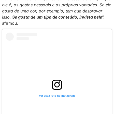
trabalha com criação de conteúdo. Para a inf
Ciganinha
, o segredo está justamente em as
você é — sem medo.
Em entrevista ao
Blog
da Privacy
, ela destac
autenticidade é o que sustenta o crescimento 
prazo.
“
O influenciador tem que colocar a essência d
ele é, os gostos pessoais e as próprias vonta
gosta de uma cor, por exemplo, tem que des
isso.
Se gosta de um tipo de conteúdo, invist
afirmou.