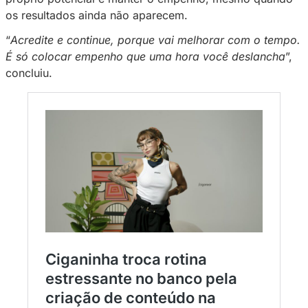
Um post compartilhado por Privacy (@sejaprivacy)
Segundo Ciganinha, tentar agradar todo mun
erro comum, especialmente para quem está 
Para ela, o julgamento sempre vai existir, co
exposição, e que por isso não se deve temer 
seus objetivos.
“
Não tenha vergonha
, porque se você optar 
algo, o povo vai te julgar, mas se você não fi
julgar também
”, ressaltou.
A creator também reforça que o crescimento 
acontece da noite para o dia. É preciso acredi
próprio potencial e manter o empenho, mes