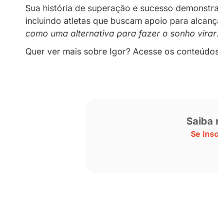
“E
u acredito que com todo o finance
lá. Hoje eu já faturei 100 mil reais, 
A experiência de Igor na Privacy te
ser autêntico e construir uma person
que a audiência goste de seguir
“, ex
Acompanhe nosso blog e mant
Fique por dentro das últimas 
Acesse agora:
https://t.co/m
— Privacy (@sejaprivacy)
Ma
Igor incentiva outros atletas que e