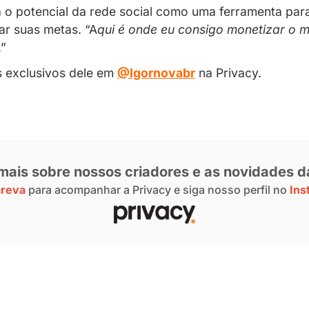
CLIQUE AQUI E ABRA SEU 
iro estabilizado e com o investimento que
e cheguei ao top 3 na rede, pretendo ir além
m sido marcada pelo apoio e presença de su
alidade forte com os seus seguidores “
Minh
plica.
enha-se atualizado e inspirado!
novidades, histórias inspiradoras e dicas 
zZkL5Slt5
#blog
#sejaprivacy
pic.twitter.c
y 10, 2024
ntendam de rede social a explorarem a Priv