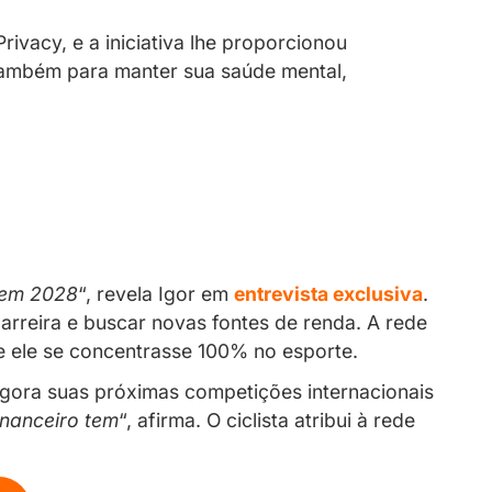
, diz o atleta
 anos, demonstra que determinação e criat
erfil na rede social Privacy, e a iniciativa
mo a Los Angeles, mas também para manter s