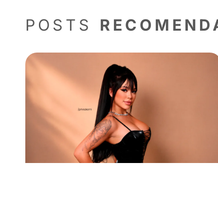
suas carreiras. “
A Privacy é um cam
produzir de maneira consistente e d
Se você não posta, as pessoas te es
Sua história de superação e sucesso
incluindo atletas que buscam apoio 
como uma alternativa para fazer o s
Quer ver mais sobre Igor? Acesse o