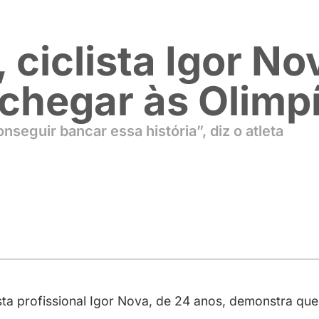
cy, ciclista 
ara chegar à