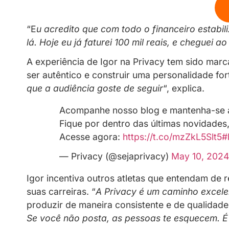
permitindo que ele se concentre exc
@igornova.br
I think I’ll take my whiskey neat 
♬ original sound – The Macaron
Project
“
A Privacy entrou como um meio de 
Com a meta de competir em Paris 202
social surgiu como uma alternativa 
Em apenas três meses na Privacy, Ig
com mais tranquilidade. “
A Privacy n
social não apenas a segurança fin