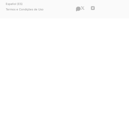
“O que antes era um hobby se tornou 
principal fonte de renda”, conta Clara
sobre sua história com a Privacy