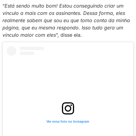
e ampliar os ganhos na
Privacy
. A influencia
Thaissa Marvila,
conhecida como
Thaissa
Fit
,
exemplo disso: nos dias em que realiza lives,
faturamento chega a crescer até 40%.
Em entrevista ao
Blog
da Privacy
, a criadora 
como transformou as transmissões em parte e
da sua rotina.
“
Está sendo muito bom! Estou conseguindo cr
vínculo a mais com os assinantes. Dessa form
realmente sabem que sou eu que tomo conta
página, que eu mesma respondo. Isso tudo g
vínculo maior com eles
”, disse ela.