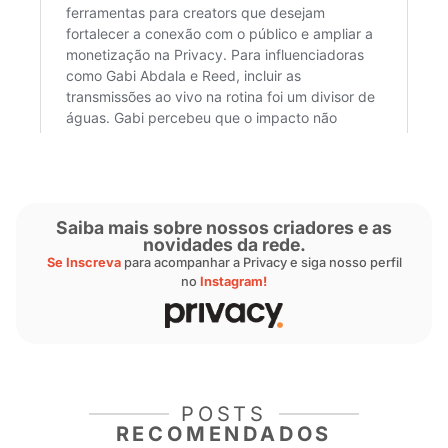
“
Ontem mesmo uma pessoa mandou um mimo
100. Eu falei o nome dele na live e disse que 
ganharia um presente no chat. Com isso, mai
começaram a engajar
”, concluiu.