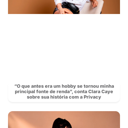
Carteira: agora você pode transferir sal
outros creators na Privacy