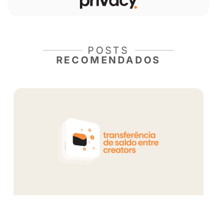
Ensaio/luizamarquesa
Saiba mais sobre nossos criadores 
novidades da rede.
Se Inscreva
para acompanhar a Privacy e siga nosso
no
Instagram!