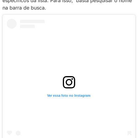
Dessa forma, o criador evita que conversas at
percam em meio aos disparos e mantém a or
do chat.
Como mandar
mensagens 
massa
na Privacy?
O disparo em massa é uma ferramenta que ot
tempo do creator, eliminando a necessidade d
mensagens individualmente. Com os filtros dis
é possível segmentar o público e tornar o con
mais assertivo, inclusive com a possibilidade
mensagens apenas para antigos assinantes.
Para realizar o envio, vá para a aba do chat e