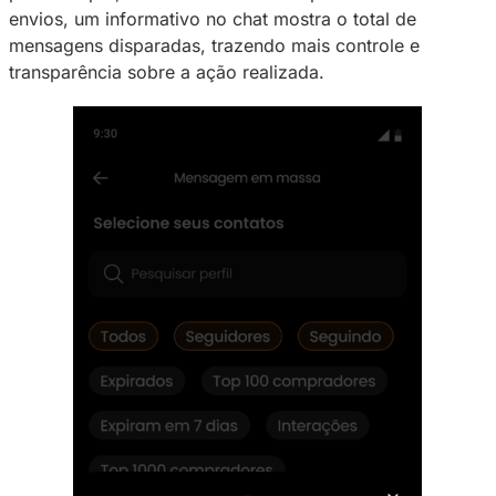
úteis da rede social para o creator manter con
com seus assinantes e antigos seguidores, ju
por sua otimização de tempo.
Com os novos ajustes, ao aplicar os filtros pa
sistema agora exibe o
número real de usuári
elegíveis
para receber a mensagem, descons
por exemplo, contas desativadas. Após a con
envios, um informativo no chat mostra o total
mensagens disparadas, trazendo mais control
transparência sobre a ação realizada.