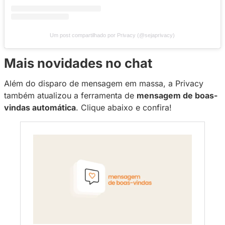
ícone “
+
”. Depois, defina os filtros que deseja
para selecionar o público e então escreva a
Observação:
é possível incluir ou excluir usuá
específicos da lista. Para isso, basta pesqui
na barra de busca.