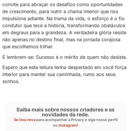
além dos limites percebidos, desafiando-nos 
territórios inexplorados em busca da excelênc
A recompensa do esforço transcende as conq
individuais. Ela se manifesta nas conexões h
histórias compartilhadas e nas inspirações tr
esforço é um catalisador social, conectando 
que compartilham o compromisso de superar
obstáculos. A glória é coletiva, pois cada vitó
testemunho do poder da determinação human
Ao refletir sobre o caminho que vai do desafio
percebemos que a verdadeira recompensa va
reconhecimento externo. É a transformação in
evolução do eu, que se revela como o tesour
precioso. No esforço, descobrimos nossa ver