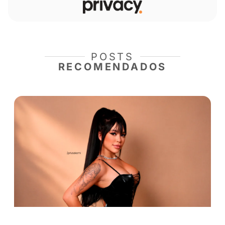
força, nossa resiliência inquebrável e a capa
alcançar alturas que antes pareciam inatingíve
Este texto é uma simetria à jornada humana. 
convite para abraçar os desafios como oport
de crescimento, para nutrir a chama interior q
impulsiona adiante. Na trama da vida, o esforç
condutor que tece a história, transformando o
em degraus para a grandeza. A verdadeira gló
não apenas no destino final, mas na jornada c
que escolhemos trilhar.
E lembrem-se: Sucesso é o mérito de quem nã
Espero que esta leitura tenha despertado em 
interior para manter sua caminhada, rumo aos