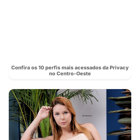
sonhos.
Saiba mais sobre nossos criadores 
novidades da rede.
Se Inscreva
para acompanhar a Privacy e siga nosso
no
Instagram!
POSTS
RECOMENDADOS