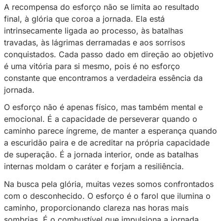
poder do esforço revela sua grandiosidade. D
à glória, a trajetória da superação é uma narra
em lições e recompensas.
Cada obstáculo enfrentado é uma encruzilhad
ponto de decisão que nos exige escolhas e a
deliberadas. O esforço não é apenas uma res
esses desafios, mas uma força motriz que imp
jornada em direção à realização pessoal. É a
interior que nos lembra de que, apesar das t
podemos navegar para águas mais calmas.
A recompensa do esforço não se limita ao res
final, à glória que coroa a jornada. Ela está
intrinsecamente ligada ao processo, às batalh
travadas, às lágrimas derramadas e aos sorri