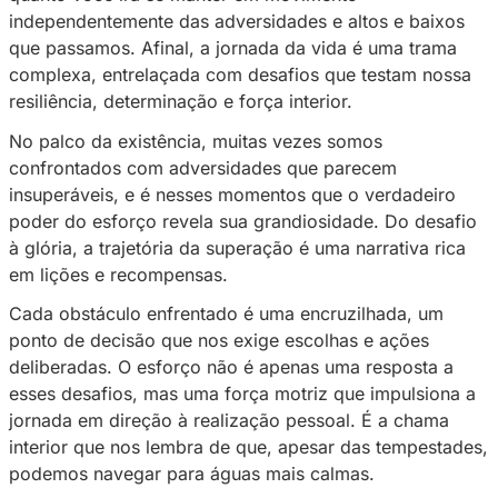
Você já se questionou sobre esforço? Sabe qu
ele trás para sua vida? Como você vem se p
nesse caminho de superações e lutas?
Hoje quero conversar com vocês sobre reco
que às vezes são do jeito e do modo que es
às vezes não, e está tudo bem – o que import
quanto você irá se manter em movimento
independentemente das adversidades e altos 
que passamos. Afinal, a jornada da vida é um
complexa, entrelaçada com desafios que tes
resiliência, determinação e força interior.
No palco da existência, muitas vezes somos
confrontados com adversidades que parecem
insuperáveis, e é nesses momentos que o ver