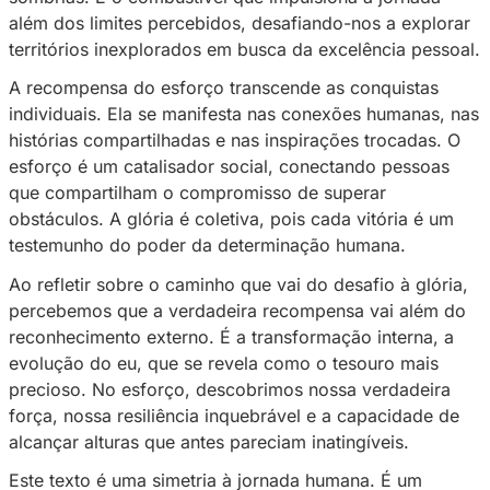
conquistados. Cada passo dado em direção a
é uma vitória para si mesmo, pois é no esforç
constante que encontramos a verdadeira essê
jornada.
O esforço não é apenas físico, mas também m
emocional. É a capacidade de perseverar qu
caminho parece íngreme, de manter a espera
a escuridão paira e de acreditar na própria c
de superação. É a jornada interior, onde as ba
internas moldam o caráter e forjam a resiliênci
Na busca pela glória, muitas vezes somos co
com o desconhecido. O esforço é o farol que 
caminho, proporcionando clareza nas horas m
sombrias. É o combustível que impulsiona a j