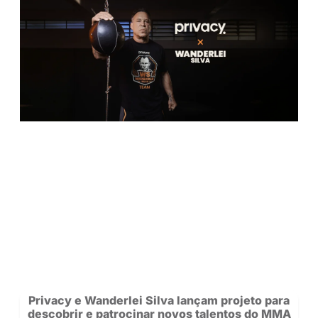
Confira os 10 perfis mais acessados da 
no Centro-Oeste