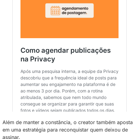
“
Eu posto um filme toda semana, se deixo u
semanas sem postar, já cai o rendimento, cai
assinatura, porque eu me comprometi com m
assinantes”
, explicou.
“A dica que eu posso da
disciplina nas postagens, ter comprometimen
dar uma atenção para os assinantes, assim v
cativando eles
.”