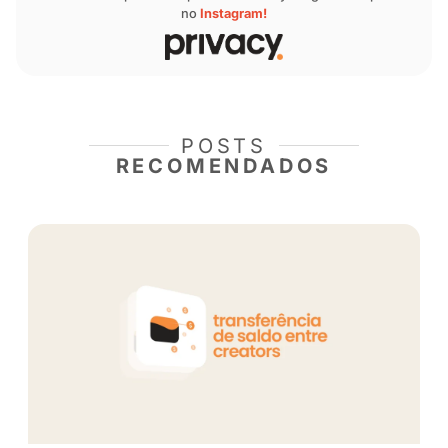
“
Faça um trailer com todo lançamento
. Use 
trechinho do vídeo e mande para os que não
assinantes ou para quem já assinou, mas est
Às vezes mando isso assim que a assinatura 
expirar, junto com o vídeo, e uma chamada p
seguidor renovar a assinatura e assistir ao c
completou.
Dica extra do
Laranjinha
:
no chat da Privacy é
filtrar conversas com “assinantes expirados”, f
o contato com quem pode ser reconquistado.
VER MAIS DICAS