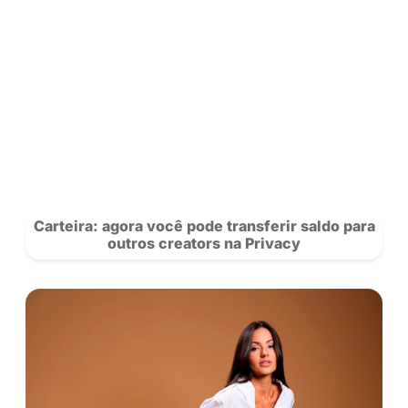
Saiba mais sobre nossos criadores 
novidades da rede.
Se Inscreva
para acompanhar a Privacy e siga nosso
no
Instagram!
POSTS
RECOMENDADOS