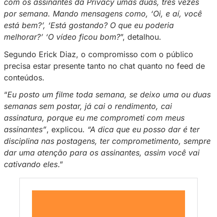
creators na Privacy. Para
Eric
k
Diaz
, a respos
disciplina e na proximidade com o público.
No
Blog
da Privacy
, ele compartilhou a estrat
utiliza para fidelizar assinantes e reduzir can
“
O que fideliza é a
constância nas postagen
sempre interagindo com o seu público. Eu co
com os assinantes da Privacy umas duas, trê
por semana. Mando mensagens como, ‘Oi, e 
está bem?’, ‘Está gostando? O que eu poderi
melhorar?’ ‘O vídeo ficou bom?
”, detalhou.
Segundo Erick Diaz, o compromisso com o pú
precisa estar presente tanto no chat quanto n
conteúdos.