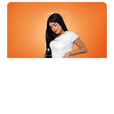
ingresos
de los influencers más exitosos se 
entre los
días 5 y 10 de cada mes
. Por eso, c
mes con nuevos contenidos y una mayor frec
publicaciones puede ser decisivo para escalar
resultados.
Veja o que rolou nos ensaios da
#Privacy
📸
pic.twitter.com/Ira8OuLf
— Privacy (@sejaprivacy)
May 31, 2
Generar altos ingresos en Privacy no depende
única estrategia aislada, sino de la combinaci
constancia, uso inteligente de las herramienta