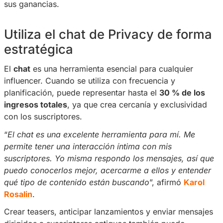
como chat, transmisiones en vivo, regalos y 
individual, y son precisamente estas funcional
que marcan la diferencia en los ingresos de l
Creators
.
En conversación con el
Blog de Privacy
, algu
influencers más destacadas de la plataforma 
las estrategias que aplican en su día a día par
sus ganancias.
Utiliza el chat de Privacy de
estratégica
El
chat
es una herramienta esencial para cualq
influencer. Cuando se utiliza con frecuencia y