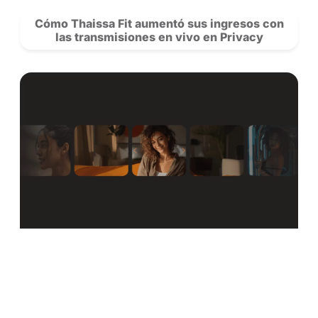
conexión con la comunidad.
Saiba mais sobre nossos criadores 
novidades da rede.
Se Inscreva
para acompanhar a Privacy e siga nosso
no
Instagram!
POSTS
RECOMENDADOS