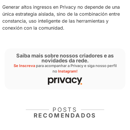
Además de las herramientas dentro de la plata
conexión con otros creadores puede acelerar 
crecimiento, como explica
Fernanda Campos
“
Conectarme e intercambiar ideas con otras i
y creadores que llevaban más tiempo en est
fue fundamental. Básicamente, también apre
través del networking
”, comentó.
“
Privacy me ayudó a conectarme con otras c
antes no me conocían. El networking ayuda a
crezcan juntos
”, añadió.
Consejo extra de Privacy
Datos internos muestran que casi el
50 % de l