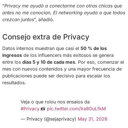
#Privacy
lança coleção de roupas
inspirada no
#futebol
para comemora
os jogos de 2026⚽
Confira a matéria:
https://t.co/MamRpwtIFT
pic.twitter.com/bA9eqGWBLv
— Privacy (@sejaprivacy)
June 2, 20
El networking también gener
resultados