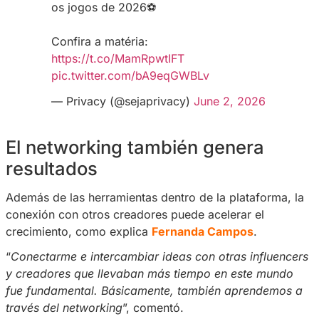
organiza sus transmisiones para garantizar u
participación.
“
Envío un mensaje masivo preguntando si qui
transmisión en vivo ese día. Al final de la noc
confirmo que la transmisión realmente se reali
todos ya están preparados y la participación
explicó.
También destaca la importancia de la interacc
el directo: “
Es importante animar al público a 
durante la transmisión. Ayer mismo una perso
un regalo de 100 reales
y mencioné su nombre
además de decirle que recibiría un obsequio e
A partir de eso, más personas comenzaron a
interactua
r”.