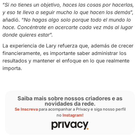
no estaban alineadas con mis objetivo
s”.
Bom dia
#Privacy
☀️
pic.twitter.com/TgaeKo6RNa
— Privacy (@sejaprivacy)
June 2, 20
Con el tiempo, comenzó a ver el dinero de u
más estratégica, destinando sus ganancias a
importantes.
“
Si no tienes un objetivo, haces las cosas por
y eso te lleva a seguir mucho lo que hacen l
añadió. “
No hagas algo solo porque todo el 
hace. Concéntrate en acercarte cada vez más