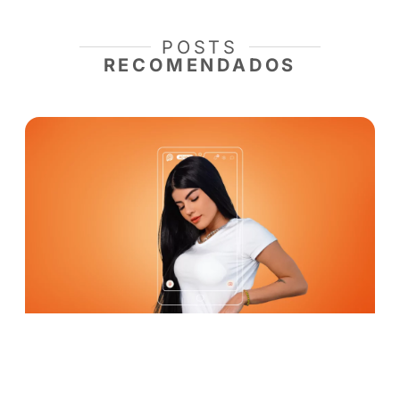
donde quieres estar
”.
La experiencia de Lary refuerza que, además 
financieramente, es importante saber administr
resultados y mantener el enfoque en lo que r
importa.
Saiba mais sobre nossos criadores 
novidades da rede.
Se Inscreva
para acompanhar a Privacy e siga nosso
no
Instagram!