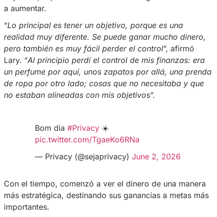
Lary Nascimento
, quien encontró el éxito en 
afrontar esta nueva realidad requiere atención
responsabilidad.
En una entrevista para el
Blog de Privacy
, la 
compartió una importante lección de su propi
trayectoria: la necesidad de tener claridad so
objetivos, especialmente cuando los ingreso
a aumentar.
“
Lo principal es tener un objetivo, porque es 
realidad muy diferente. Se puede ganar much
pero también es muy fácil perder el control
”, 
Lary. “
Al principio perdí el control de mis fina
un perfume por aquí, unos zapatos por allá, 
de ropa por otro lado; cosas que no necesita