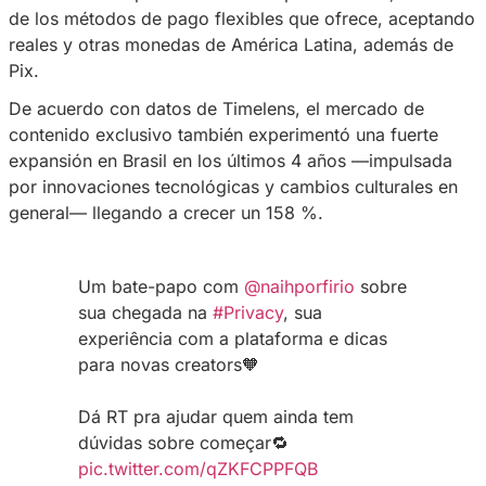
Latina. Una
investigación realizada recienteme
empresa Timelens
revela que Privacy registró
crecimiento del 237 % en las búsquedas reali
brasileños en los últimos 4 años.
Según
André Matias
, CEO de Timelens, el int
brasileños por Privacy puede explicarse por 
conexión de la plataforma con el público loca
de los métodos de pago flexibles que ofrece,
reales y otras monedas de América Latina, a
Pix.
De acuerdo con datos de Timelens, el merca
contenido exclusivo también experimentó una 
expansión en Brasil en los últimos 4 años —i
por innovaciones tecnológicas y cambios cult