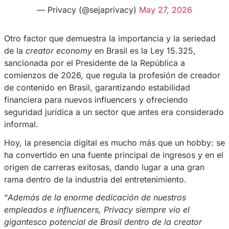
general— llegando a crecer un 158 %.
Um bate-papo com
@naihporfirio
sob
sua chegada na
#Privacy
, sua
experiência com a plataforma e dicas
para novas creators🧡
Dá RT pra ajudar quem ainda tem
dúvidas sobre começar🔁
pic.twitter.com/qZKFCPPFQB
— Privacy (@sejaprivacy)
May 27, 2
Otro factor que demuestra la importancia y la