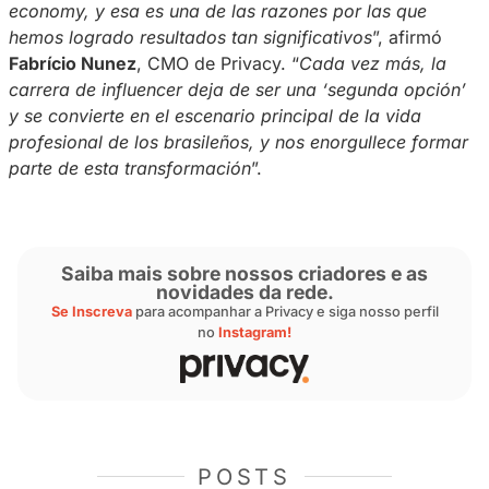
de la
creator economy
en Brasil es la Ley 15.
sancionada por el Presidente de la República 
comienzos de 2026, que regula la profesión 
de contenido en Brasil, garantizando estabilid
financiera para nuevos influencers y ofrecien
seguridad jurídica a un sector que antes era 
informal.
Hoy, la presencia digital es mucho más que u
ha convertido en una fuente principal de ingre
origen de carreras exitosas, dando lugar a un
rama dentro de la industria del entretenimiento
“
Además de la enorme dedicación de nuestro
empleados e influencers, Privacy siempre vio 
gigantesco potencial de Brasil dentro de la cr