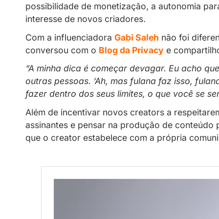
A influenciadora compartilhou 
Dicas
Recentes
01/07/2026
A creator economy tem atraído cada
possibilidade de monetização, a auto
interesse de novos criadores.
Com a influenciadora
Gabi Saleh
não 