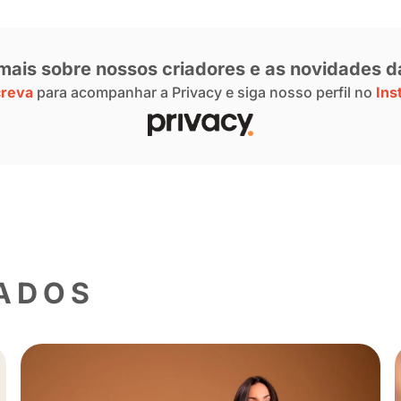
. Então, para você criar uma comunidade f
 no ‘só preciso de um dinheiro rápido’, n