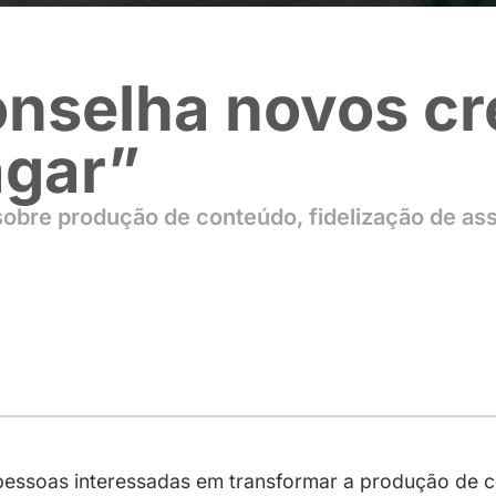
 aconselha no
evagar”