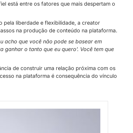
 fidelização de assinantes e como cr
ormar a produção de conteúdo em uma font
truir uma comunidade fiel está entre os fat
 um lifestyle marcado pela liberdade e flex