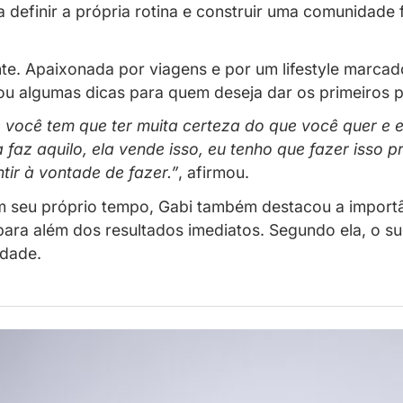
sua visão sobre produção de conteúdo,
 vez mais pessoas interessadas em transf
nomia para definir a própria rotina e cons
foi diferente. Apaixonada por viagens e por