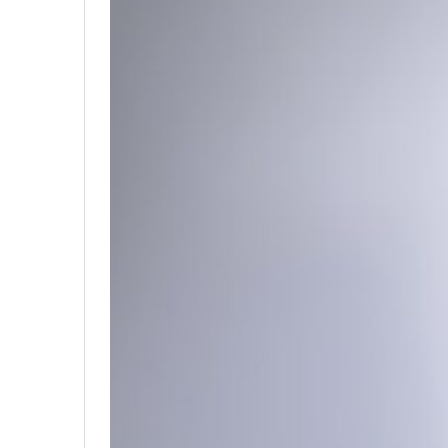
conversou com o
Blog da Privacy
e 
“A minha dica é começar devagar. E
outras pessoas. ‘Ah, mas fulana faz 
fazer dentro dos seus limites, o que 
Além de incentivar novos creators a
assinantes e pensar na produção de 
que o creator estabelece com a pró