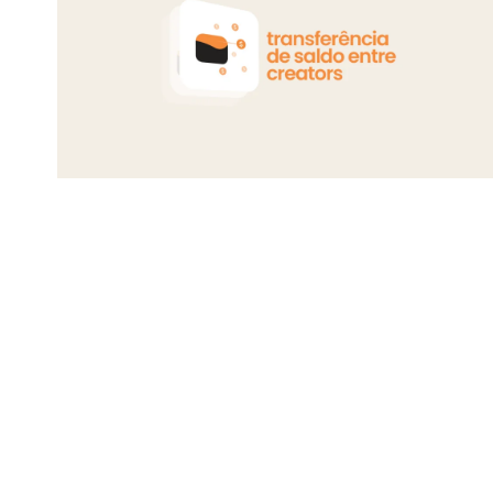
têm que querer ficar”
, explicou.
Está pensando em começar a produzi