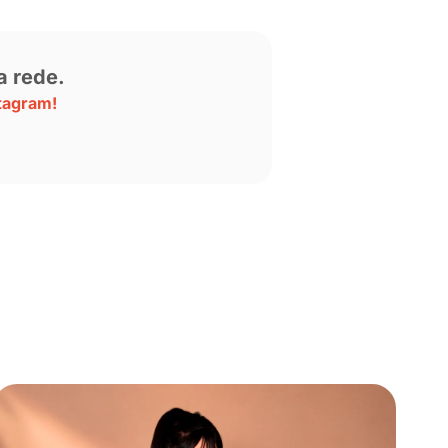
iel, precisa ser uma pessoa que está ali p
ão vai dar certo. As pessoas não vão assin