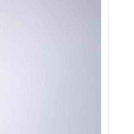
ja dar os primeiros passos na produção d
a do que você quer e eu acho que você nã
 tenho que fazer isso pra ganhar o tanto qu
u.
ém destacou a importância de construir um
os. Segundo ela, o sucesso na plataforma 