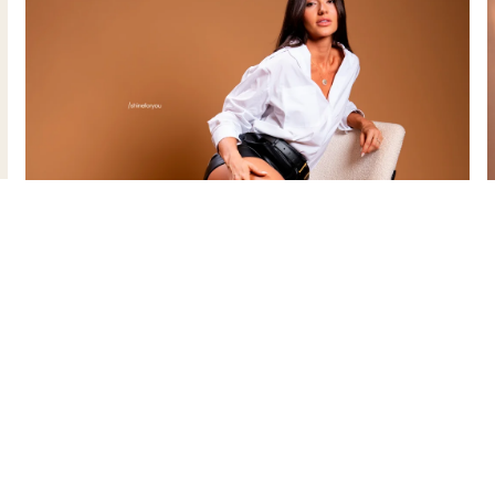
r conteúdo? Confira mais dicas para dar o
MAIS DICAS 
Saiba mais sobre nossos criadore
Se Inscreva
para acompanhar a Privacy e s