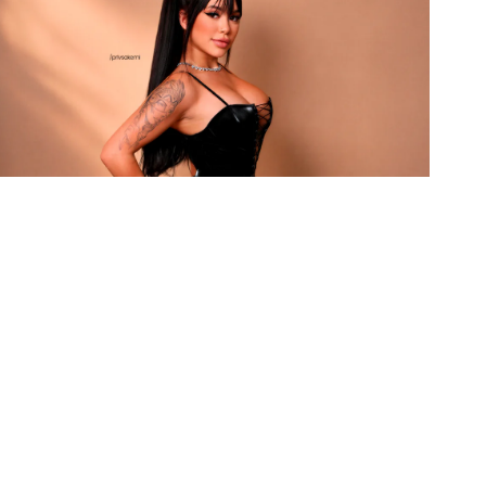
s primeiros passos na criação de conteúdo
AQUI
s e as novidades da rede.
iga nosso perfil no
Instagram!