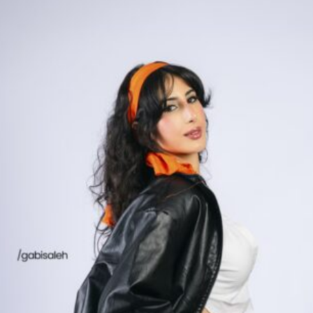
compartilhou algumas dicas para quem dese
u acho que você tem que ter muita certez
isso, fulana faz aquilo, ela vende isso, eu
você se sentir à vontade de fazer.”
, afirmo
 respeitarem seu próprio tempo, Gabi tamb
conteúdo para além dos resultados imediat
pria comunidade.