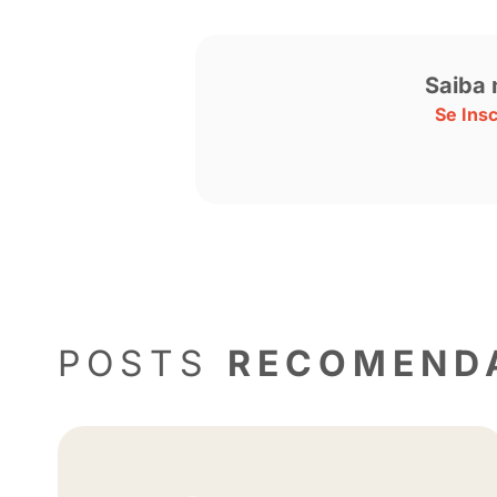
“O que é a plataforma? São seus fãs
mensagens. Se você for muito focada