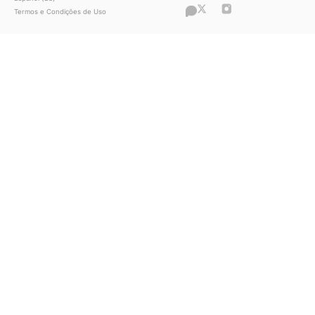
“O que antes era um hobby se tornou 
principal fonte de renda”, conta Clara
sobre sua história com a Privacy