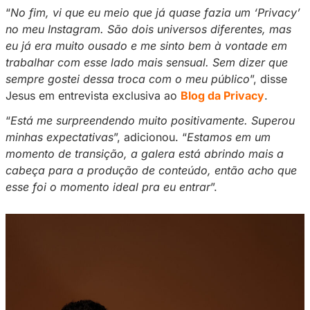
empresário abriu um perfil na
Privacy
para fic
mais próximo de seus fãs e
alcançou o top 1 
rede em menos de 24 horas
.
De acordo com o modelo internacional, sua e
Privacy veio de forma natural, já que ele é mu
conectado com sua própria sensualidade e o 
sempre pediu para ele abrir um perfil.
“
No fim, vi que eu meio que já quase fazia um
no meu Instagram. São dois universos diferen
eu já era muito ousado e me sinto bem à von
trabalhar com esse lado mais sensual. Sem d
sempre gostei dessa troca com o meu públic
Jesus em entrevista exclusiva ao
Blog da Priv
“
Está me surpreendendo muito positivamente