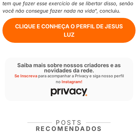
Jesus adicionou que seu principal objetivo na
usar toda a experiência que ele adquiriu trab
indústria da moda para unir o conteúdo sensu
artístico, tudo com muita criatividade. Além d
também é uma oportunidade dele mostrar seu 
por trás das câmeras.
“
Não quero ficar só naquele lugar de bastido
ser fotografado, de ser dirigido. Eu também q
e dirigir muita coisa. A Privacy acabou se to
mais uma ferramenta de realização profission
pessoal no meu dia a dia
”, comentou ele.
Ao ser questionado sobre qual conselho ele d
quem quer iniciar uma carreira com criação d
na Privacy, o modelo afirmou que é muito imp