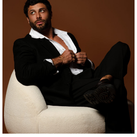
minhas expectativas
”, adicionou. “
Estamos e
momento de transição, a galera está abrindo
cabeça para a produção de conteúdo, então
esse foi o momento ideal pra eu entrar
”.