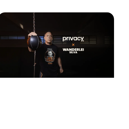
e o sucesso vai além dos ganhos financeir
s do que produzir bons conteúdos, é precis
se em uma carreira sustentável.
ra e funcionária pública. Conheça a histór
DO AQUI