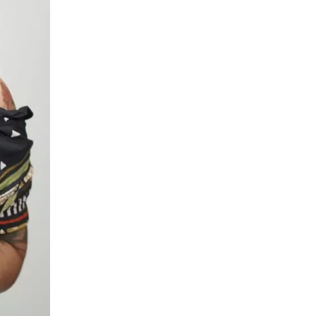
rtante ter uma reserva, porque a gente n
 no auge? Não vou poder gravar.”