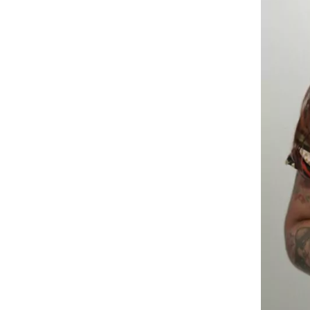
“Criem conteúdo, sim, e façam o me
acontecer. E se eu sofrer um acide