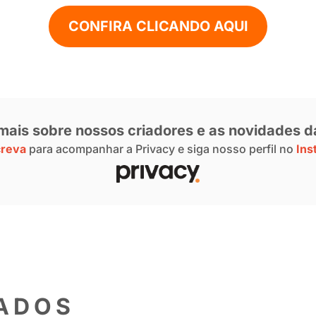
ilhão com a
Privacy
, destaca que o sucesso
cuidar desse dinheiro que está entrando, 
a. É para ficar feliz, se sentir grata, ma