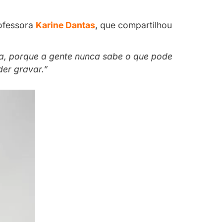
istrar os ganhos é essencial
nteúdo conquista audiência e se transform
om a creator e ex-professora
Karine Dant