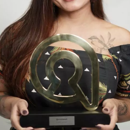
lhor trabalho possível. Mas também é impo
nte grave no momento em que o canal está