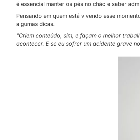
A creator compartilha por que m
Dicas
Recentes
08/07/2026
Decidir começar a criar conteúdo p
é essencial manter os pés no chão e 
Pensando em quem está vivendo ess
algumas dicas.