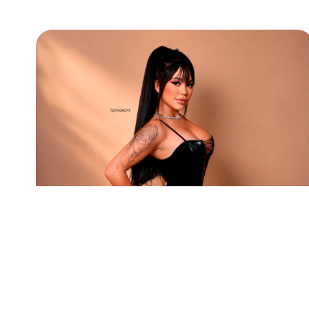
Para quem está dando os primeiros p
outra profissão, a criação de conte
carreira, organizar as finanças e pl
Antes de se tornar uma creator de s
a carreira por meio da criação de c