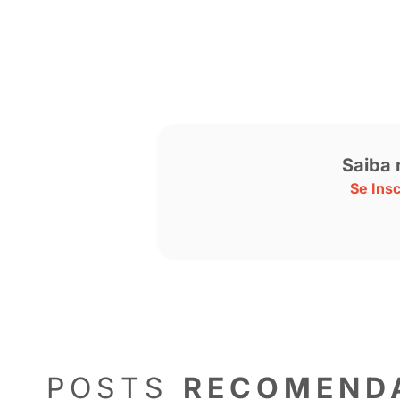
Karine, que já faturou mais de um m
responsabilidade.
“E também temos que entender como 
guardar. Não é para ficar deslumbrad