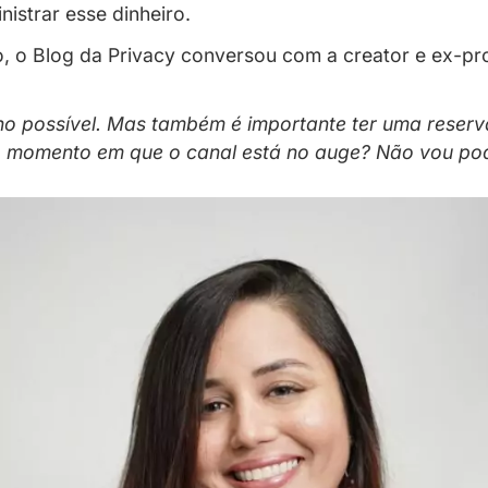
anter uma reserva financeira e admin
assa por algumas etapas. Mas, quando o co
saber administrar esse dinheiro.
e momento, o Blog da Privacy conversou c