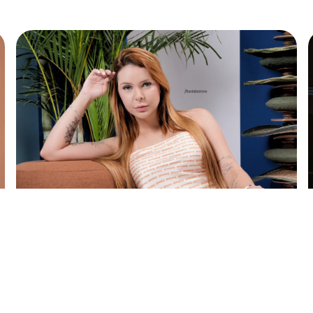
assos como creator, a principal lição é qu
údo tem seus desafios e oportunidades. Mai
anejar o futuro para transformar uma boa fa
ucesso, Karine Dantas atuava como professo
onteúdo exclusivo.
CONFIRA CLICAN