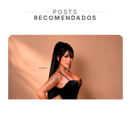
“economia dos likes” costumam negar a artist
independentes. Para ele, a plataforma deixou
recurso de emergência para se tornar uma e
pessoal. “Estar na Privacy é o que possibilita 
impulsiona muitas das ações da minha vida pro
ele explica.
A comparação com a série da Apple TV+ ajud
desmistificar o preconceito que ainda ronda o 
Enquanto a ficção humaniza a escolha da pro
sob a ótica da necessidade e da descoberta, 
como o de Sarah Vika mostram que não se tr
de exposição, mas de assumir o controle tota
próprio destino financeiro, utilizando a tecnol
encurtar o caminho entre um problema familia