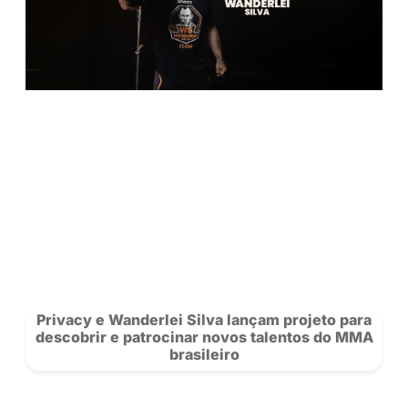
Confira os 10 perfis mais acessados da 
no Centro-Oeste