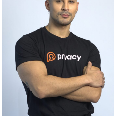
atual cenário do mercado de influência: a visi
massiva nem sempre se traduz na liquidez nec
para resolver uma crise pessoal imediata. Para
uma ideia, quase metade dos influenciadores n
recebe menos de R$ 5 mil por mês com a cri
conteúdo, segundo o estudo Creators & Negó
da YouPix.
No caso de Rafa, o motivo de sua chegada à 
foi urgente e nobre: ele precisava financiar um
delicada para seu pai, cujo custo ultrapassav
reserva acumulada em anos de uma carreira ar
sucesso, mas muitas vezes instável financeira