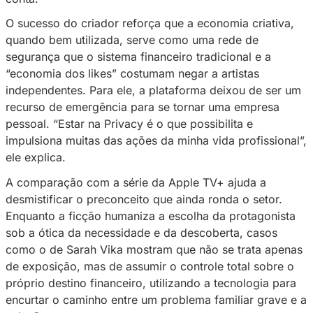
A história expõe uma lacuna frequente no me
influência tradicional. Muitas vezes, o criador
conteúdo fica refém de algoritmos e de marc