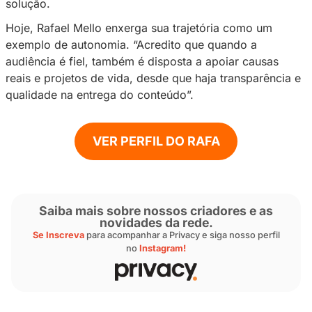
valorizam o engajamento, mas nem sempre e
remuneração proporcional ao impacto gerado
decidir monetizar sua imagem de forma direta
Privacy, Rafael conseguiu o que as participa
reality shows e os milhares de seguidores não
entregaram de imediato. Em apenas cinco mes
faturou R$100 mil e não apenas custeou o tra
saúde do pai, como transformou a plataform
pilar de sua estrutura profissional: “Conquist
números ainda possibilitou realizar um sonho 
era mudar de cidade e recomeçar. Mudei de v
conta.
O sucesso do criador reforça que a economia 
quando bem utilizada, serve como uma rede 
segurança que o sistema financeiro tradicional