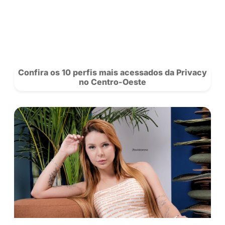
solução.
Hoje, Rafael Mello enxerga sua trajetória co
exemplo de autonomia. “Acredito que quando
audiência é fiel, também é disposta a apoiar 
reais e projetos de vida, desde que haja trans
qualidade na entrega do conteúdo”.
VER PERFIL DO RAFA
Saiba mais sobre nossos criadores 
novidades da rede.
Se Inscreva
para acompanhar a Privacy e siga nosso
no
Instagram!