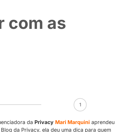
ra lidar com 
 internet