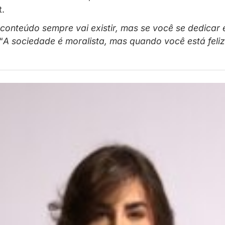
stria da moda e milhares de seguidores nas
itas ao passar dos anos. Por isso, em uma 
na internet.
em produz conteúdo sempre vai existir, ma
parou Mari. “
A sociedade é moralista, mas q