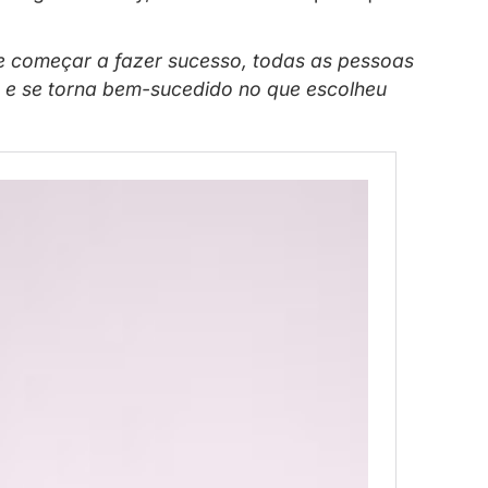
 redes sociais, a influenciadora da
Privac
entrevista exclusiva ao Blog da Privacy, el
s se você se dedicar e começar a fazer su
uando você está feliz e se torna bem-suc