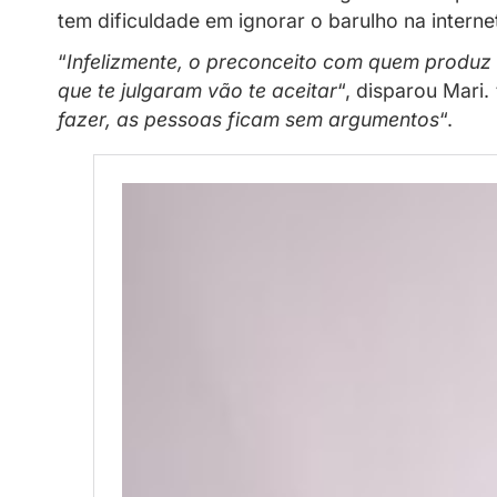
Fique por Dentro
Recentes
11/06/2026
Com uma carreira de sucesso na indú
muito bem a lidar com críticas gratu
tem dificuldade em ignorar o barulho 
“
Infelizmente, o preconceito com qu
que te julgaram vão te aceitar
“, dis