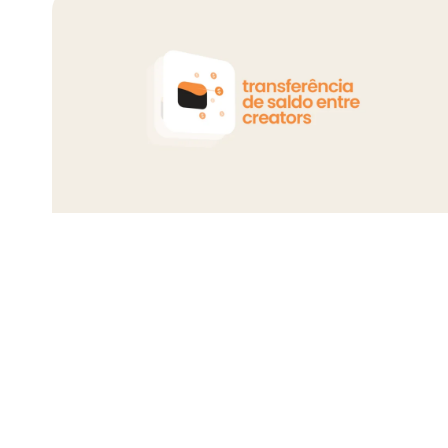
“
Você precisa assumir o controle d
Durante nosso papo com a Mari, a i
preconceitos que enfrentou durante s