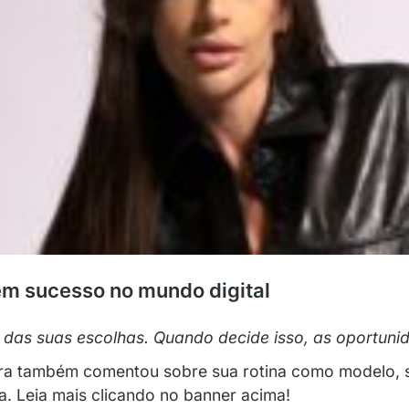
entos
“.