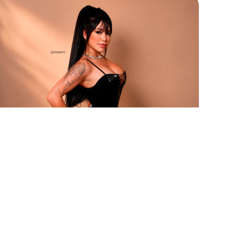
cide isso, as oportunidades começam a ap
rotina como modelo, seus investimentos e
acima!
s e as novidades da rede.
iga nosso perfil no
Instagram!