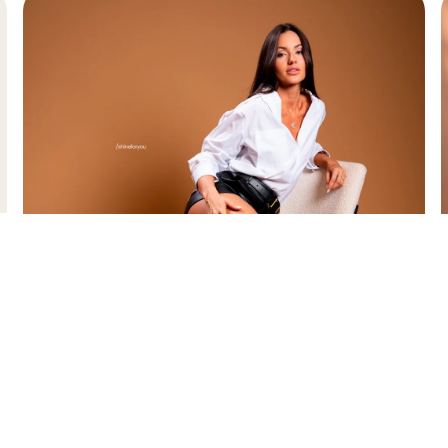
a sua vida e das suas escolhas. Quando de
nfluenciadora também comentou sobre sua 
ua carreira. Leia mais clicando no banner 
Saiba mais sobre nossos criadore
Se Inscreva
para acompanhar a Privacy e s