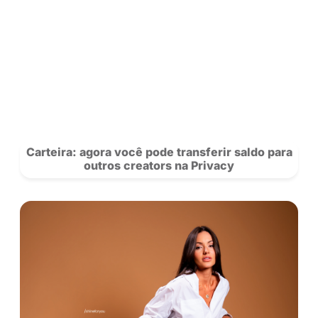
exclusivos dele em
@Mclivinho
na Privacy.
Saiba mais sobre nossos criadores 
novidades da rede.
Se Inscreva
para acompanhar a Privacy e siga nosso
no
Instagram!
POSTS
RECOMENDADOS