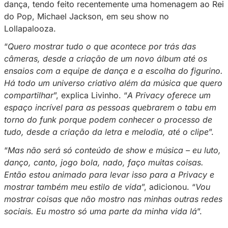
exclusiva.
Atualmente, MC Livinho é um dos maiores su
funk no Brasil. Natural de São Paulo, o cantor
o auge nacionalmente em 2012 com os hits M
Sutra, Tudo de Bom e Fazer Falta. Além das 
ficam sempre no topo das paradas do Brasil, 
também é conhecido por sua dedicação e tale
dança, tendo feito recentemente uma homena
do Pop, Michael Jackson, em seu show no
Lollapalooza.
“
Quero mostrar tudo o que acontece por trás
câmeras, desde a criação de um novo álbum 
ensaios com a equipe de dança e a escolha do
Há todo um universo criativo além da música