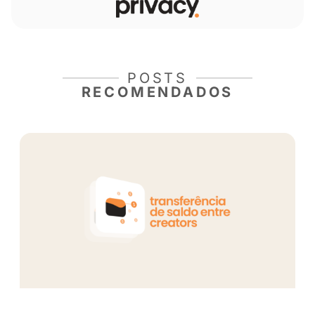
empresa.
“
Ter o Mc Livinho na Privacy confirma o que 
queremos construir como marca, que é ofere
possibilidade de qualquer pessoa, seja artist
atleta, modelos monetizar o seu conteúdo e e
suas comunidades.
“, finaliza.
Enquanto isso, o cantor, que terá uma assinat
valor de R$ 29,90 mensais em seu perfil, ress
importância da Privacy estar apoiando artista
brasileiros: “
Com empresas apoiando e acred
movimento funk, é aí que começamos a ter e
liberdade para criar nossas próprias ideias
”.
Quer ver mais sobre Livinho? Acesse os cont