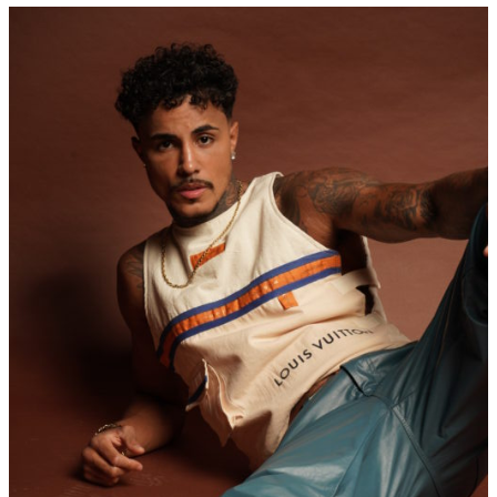
compartilhar
”, explica Livinho. “
A Privacy ofe
espaço incrível para as pessoas quebrarem 
torno do funk porque podem conhecer o pro
tudo, desde a criação da letra e melodia, até 
“
Mas não será só conteúdo de show e música 
danço, canto, jogo bola, nado, faço muitas c
Então estou animado para levar isso para a P
mostrar também meu estilo de vida
”, adiciono
mostrar coisas que não mostro nas minhas ou
sociais. Eu mostro só uma parte da minha vid