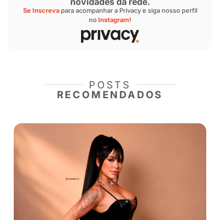
Acompanhe nosso blog e mantenha-s
atualizado e inspirado!
Fique por dentro das últimas novidad
histórias inspiradoras e dicas exclusi
da nossa rede 😉
Acesse agora:
https://t.co/mzZkL5Slt5
#blog
#sejaprivacy
pic.twitter.com/xd0kVd4tDK
— Privacy (@sejaprivacy)
May 10, 2
Saiba mais sobre nossos criadores 