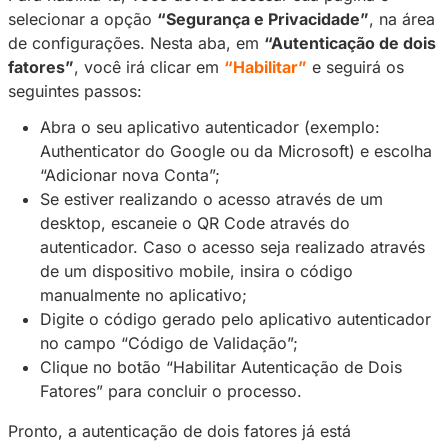
segurança dos usuários em nossa rede social.
autenticação em dois fatores é um dos métod
auxiliar nessa questão.
A autenticação de dois fatores cria uma cama
de proteção e tem como objetivo confirmar a 
dos influenciadores e assinantes na Privacy.
Para habilitá-la, você deverá acessar sua pág
selecionar a opção
“Segurança e Privacidad
de configurações. Nesta aba, em
“Autenticaç
fatores”
, você irá clicar em
“Habilitar”
e segu
seguintes passos:
Abra o seu aplicativo autenticador (exemp
Authenticator do Google ou da Microsoft)
“Adicionar nova Conta”;