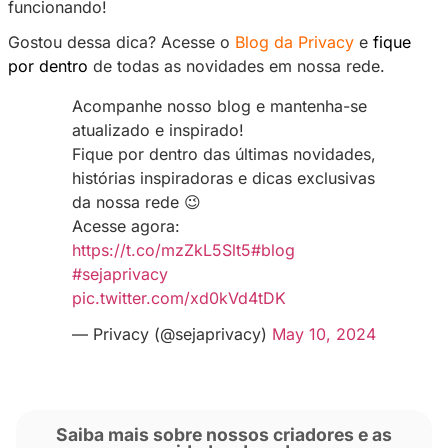
Se estiver realizando o acesso através d
desktop, escaneie o QR Code através do
autenticador. Caso o acesso seja realizad
de um dispositivo mobile, insira o código
manualmente no aplicativo;
Digite o código gerado pelo aplicativo au
no campo “Código de Validação”;
Clique no botão “Habilitar Autenticação d
Fatores” para concluir o processo.
Pronto, a autenticação de dois fatores já está
funcionando!
Gostou dessa dica? Acesse o
Blog da Privacy
por dentro
de todas as novidades em nossa r