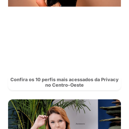
novidades da rede.
Se Inscreva
para acompanhar a Privacy e siga nosso
no
Instagram!
POSTS
RECOMENDADOS