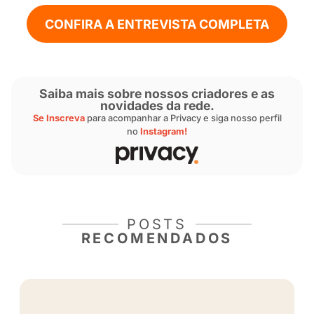
Uma publicação partilhada por Privacy (@sejaprivacy)
“
Você deve ter muito respeito à pessoa que 
você e à pessoa que vai te assistir. Se você c
muito disso e saber ser profissional, separar
da outra, eu tenho certeza que você vai evolu
adicionou.
Lucas começou sua trajetória na Privacy após
trabalhando em bancos e shoppings. Quando
que poderia ter mais liberdade financeira e p
a criação de conteúdo, decidiu mudar de vid
mudança veio acompanhada de disciplina e
comprometimento.