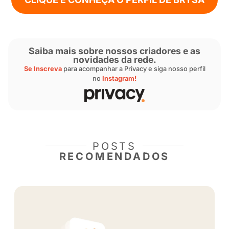
Além da trajetória profissional, Brysa é recon
sua participação em eventos notáveis, como d
carnaval. “
Todo ano eu desfilo em Vitória-ES.
musa do carnaval, já fui rainha, princesa, já 
carnaval
”, brincou.
Sua influência se estende além do mundo digi
evidenciado pela sua associação informal c
do Flamengo”, reconhecimento que surgiu dev
paixão pelo time e sua presença cativante.
Além de sua carreira digital, Brysa Sousa enc
tempo para se dedicar ao treinamento físico,
destacando sua paixão pelo fitness desde a in
Entre aulas de pole dance, boxe e treinos na 
ela compartilhou que seu hobby favorito é tre