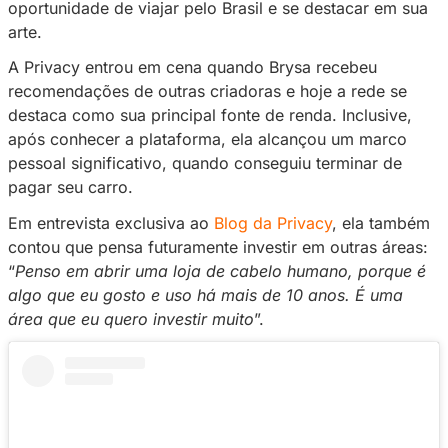
técnica em enfermagem e instrumentação cirú
Brysa encontrou sua verdadeira paixão na ex
artística, na dança e na criação de conteúdo 
Antes de ingressar na rede, Brysa construiu s
reputação como uma talentosa dançarina, par
de grupos e competições. A transição para a c
stripper surgiu organicamente, proporcionand
oportunidade de viajar pelo Brasil e se desta
arte.
A Privacy entrou em cena quando Brysa rece
recomendações de outras criadoras e hoje a 
destaca como sua principal fonte de renda. In
após conhecer a plataforma, ela alcançou um
pessoal significativo, quando conseguiu termi