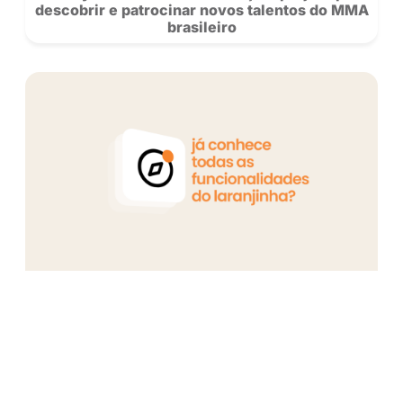
Ex-vendedora, Flavia Barone conquisto
milhão na Privacy: “Sou apaixonada pe
trabalho”