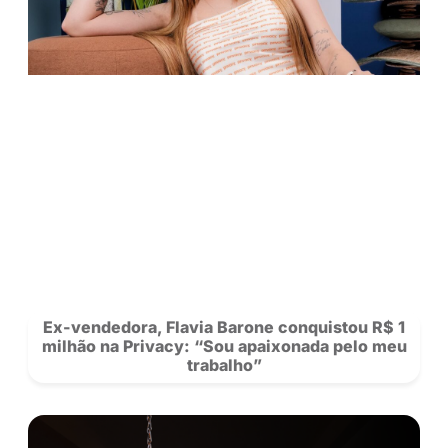
Saiba mais sobre nossos criadores 
novidades da rede.
Se Inscreva
para acompanhar a Privacy e siga nosso
no
Instagram!
POSTS
RECOMENDADOS