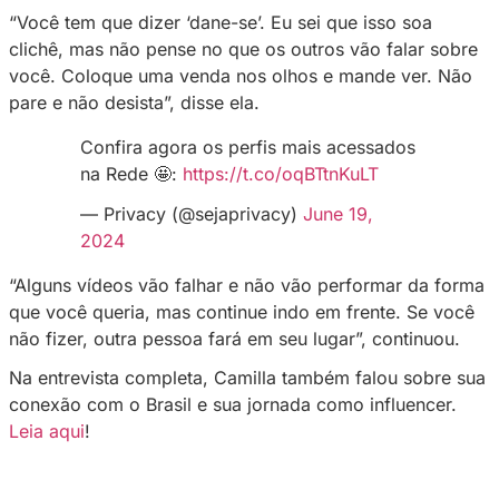
como se tornou uma figura influente na criaç
conteúdo.
Em um papo com a Privacy, a brasileira, que 
nos Estados Unidos e consolidou sua carreira
como influenciadora internacional, revelou qu
melhor conselho para quem também quer entr
ramo e alcançar sucesso online.
“Você tem que dizer ‘dane-se’. Eu sei que isso
clichê, mas não pense no que os outros vão f
você. Coloque uma venda nos olhos e mande 
pare e não desista”, disse ela.
Confira agora os perfis mais acessad
na Rede 🤩:
https://t.co/oqBTtnKuLT