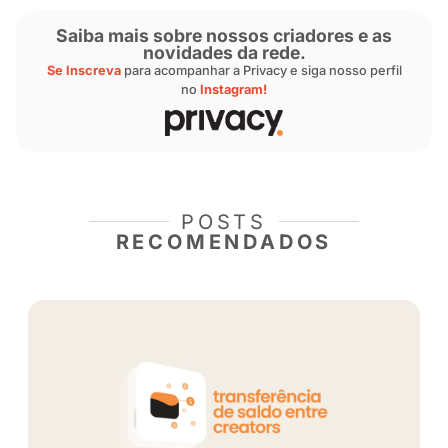
— Privacy (@sejaprivacy)
June 19,
2024
“Alguns vídeos vão falhar e não vão performa
que você queria, mas continue indo em frente
não fizer, outra pessoa fará em seu lugar”, co
Na entrevista completa, Camilla também falou
conexão com o Brasil e sua jornada como infl
Leia aqui
!
Saiba mais sobre nossos criadores 
novidades da rede.
Se Inscreva
para acompanhar a Privacy e siga nosso
no
Instagram!