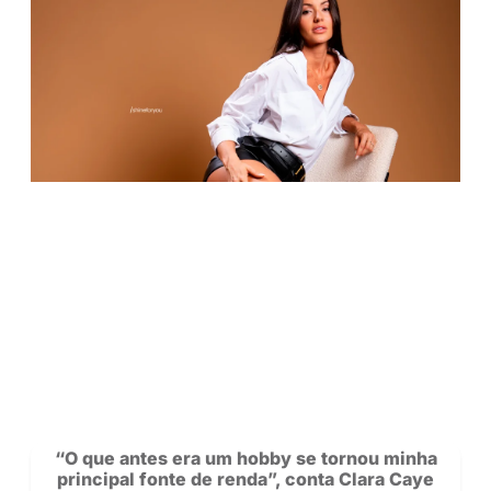
Carteira: agora você pode transferir sal
outros creators na Privacy