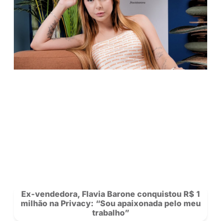
porque ninguém vai fazer por você. Não tem
tipo de limitação. Na verdade, são só ganhos
CLIQUE E CONHEÇA O PERFIL DE XE
Saiba mais sobre nossos criadores 
novidades da rede.
Se Inscreva
para acompanhar a Privacy e siga nosso
no
Instagram!