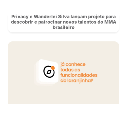
Ex-vendedora, Flavia Barone conquisto
milhão na Privacy: “Sou apaixonada pe
trabalho”