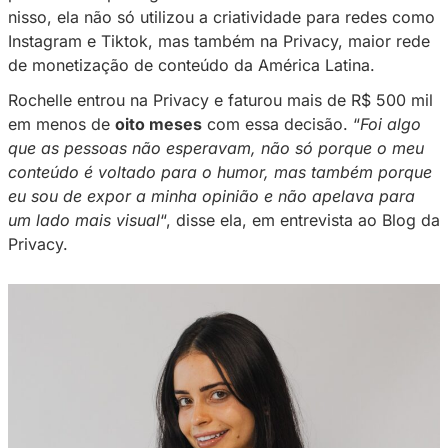
compartilhados por milhares de pessoas e rep
milhões de vezes, tornando até um anônimo 
Como a Rochelle Garrett, conhecida como
Xe
viralizou
a partir do meme “me dá cuscuz”
.
Após o conteúdo viralizar, a criadora de cont
entendeu que precisava manter o ’
hype
’, alim
público com postagens diárias e constantes.
nisso, ela não só utilizou a criatividade para
Instagram e Tiktok, mas também na Privacy, m
de monetização de conteúdo da América Lati
Rochelle entrou na Privacy e faturou mais de 
em menos de
oito meses
com essa decisão. 
que as pessoas não esperavam, não só porq
conteúdo é voltado para o humor, mas tamb