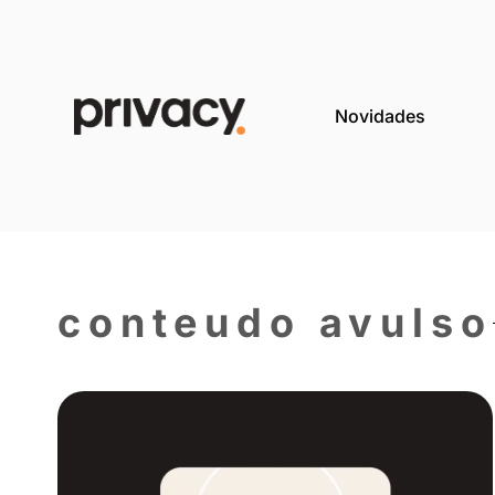
Novida
conteudo av