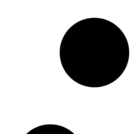
engajamento na Priva
A creator afirma que é importante 
constância e responsabilidade