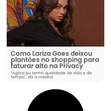
omo a
Como Lariza Goe
ode
plantões no sho
faturar alto na P