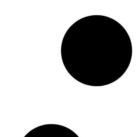
Influenciadora reforça que criação
conteúdo não deve ser encarada
competição