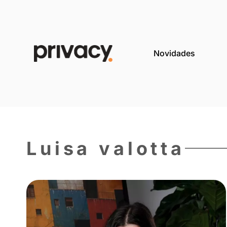
Novida
Luisa valott