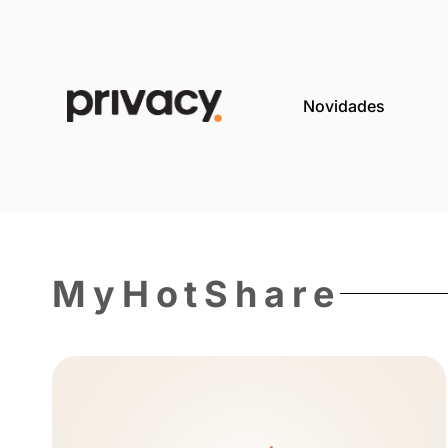
Novida
MyHotShare