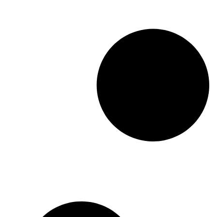
seus influenciadores
Plataforma facilita a troca de div
entre influenciadores de forma ági