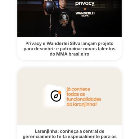
Ex-vendedora, Flavia Barone conquistou
1 milhão na Privacy: “Sou apaixonada pe
meu trabalho”