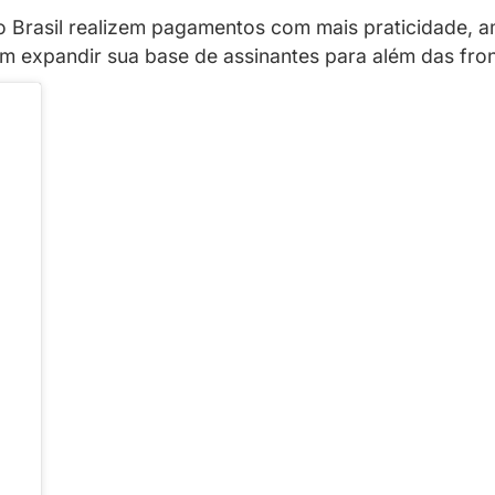
ajuda a atrair assinantes de outros 
e pagamento para facilitar o acesso à rede 
os de fora do Brasil realizem pagamentos c
 que desejam expandir sua base de assinant