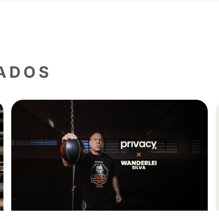
amento, a Privacy facilita o acesso de dife
nantes e crescimento para os creators.
s e explorar mais recursos disponíveis na