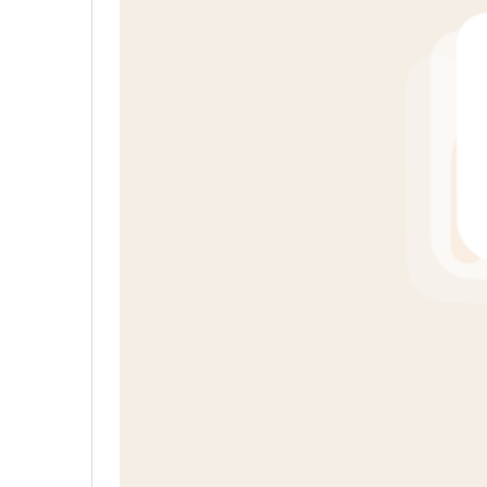
Um post compartilhado por Privacy (@sejap
Para cadastrar um cartão internacion
mesma área, também é possível acomp
Além disso, vale lembrar que existem
Atualmente, o limite para pagamentos