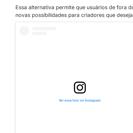
Veja como a forma de pagamento 
Fique por Dentro
Recentes
24/02/2026
A
Privacy
oferece diversas formas d
Essa alternativa permite que usuári
novas possibilidades para criadores