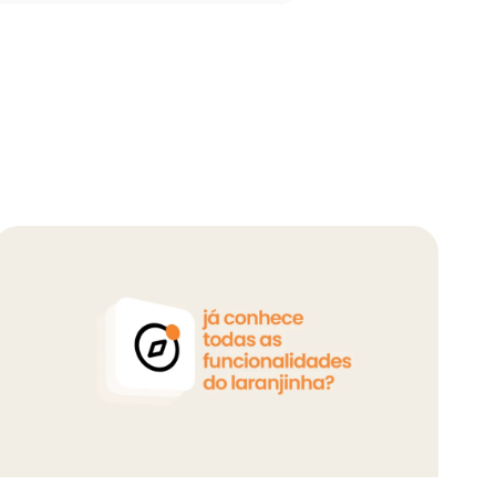
rentes públicos à plataforma — o que pode 
 plataforma?
Clique no botão abaixo e confir