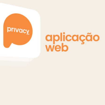
rivacy)
al, basta acessar a seção “
Pagamentos
” n
anhar o histórico de compras e consultar a
 limites específicos para compras feitas p
 via cartão de crédito é de R$ 200, enquan