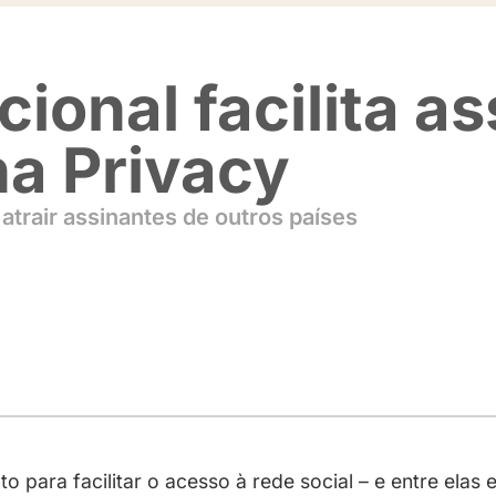
rnacional fac
sil na Privacy