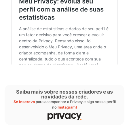
Como gerenciar meus mimo
No ícone de notificações dentro da plataform
creator é avisado pela Privacy sempre que r
novo Mimo. Além disso, no
Meu Privacy
, é p
realizar o monitoramento completo de todas 
informações relacionadas aos Mimos recebid
inclusive os assinantes que mais utilizam a fe
Para saber mais sobre o meu Privacy, clique e
matéria abaixo.