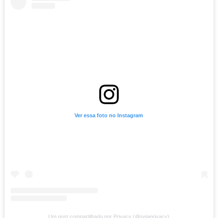
— e é exatamente para isso que existe o
Mim
O Mimo é uma funcionalidade que permite en
valor em dinheiro acompanhado de uma men
personalizada. É uma forma simples de recon
incentivo e proximidade dentro da plataforma