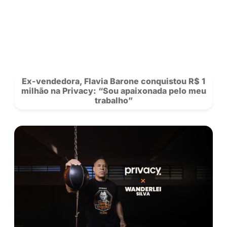
Saiba mais sobre nossos criadores 
novidades da rede.
Se Inscreva
para acompanhar a Privacy e siga nosso
no
Instagram!
POSTS
RECOMENDADOS