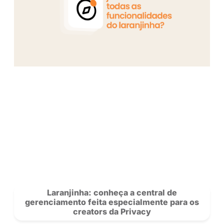
Ex-vendedora, Flavia Barone conquisto
milhão na Privacy: “Sou apaixonada pe
trabalho”