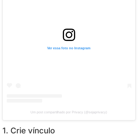
outro.
Porém, existem boas práticas que ajudam a fo
relação com seus seguidores e, como conseq
natural, aumentam as chances de receber mai
Confira logo abaixo 6 dicas para isso: