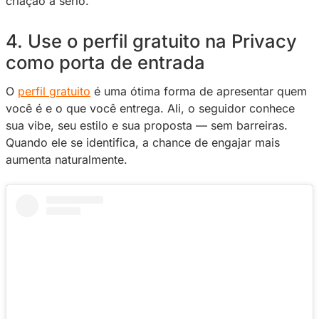
Seguidores que se sentem próximos tendem a
mais. Responder mensagens, chamar pelo no
interagir nos comentários e mostrar interesse 
pessoas faz toda a diferença. O Mimo vem q
seguidor sente que não é só mais um número.
2. Demonstre gratidão semp
Recebeu um Mimo? Agradeça – o chat é uma 
lugar para fazer isso. Pequenos gestos de
reconhecimento reforçam a troca: quem apoia
visto e isso fortalece a relação.
3. Seja consistente no cont