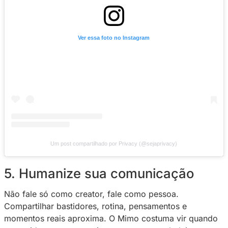
Constância gera confiança. Quando o seguid
que você está sempre presente, entregando a
valor, ele entende que vale a pena apoiar que
criação a sério.
4. Use o perfil gratuito na P
como porta de entrada
O
perfil gratuito
é uma ótima forma de aprese
você é e o que você entrega. Ali, o seguidor
sua vibe, seu estilo e sua proposta — sem barr
Quando ele se identifica, a chance de engajar
aumenta naturalmente.