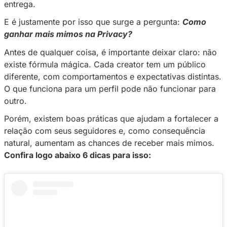
livremente para o influenciador, acompanhad
mensagem personalizada — tudo de forma si
direta e espontânea.
Mais do que um recurso financeiro, o Mimo r
algo ainda mais importante:
reconhecimento
o seguidor decide, por vontade própria, demo
apoio, carinho e valorização pelo conteúdo q
entrega.
E é justamente por isso que surge a pergunta
ganhar mais mimos na Privacy?
Antes de qualquer coisa, é importante deixar 
existe fórmula mágica. Cada creator tem um p
diferente, com comportamentos e expectativas
O que funciona para um perfil pode não funci