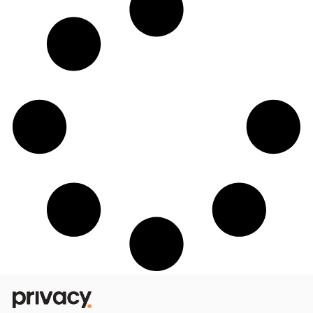
Camarote do Arpoador na Sapucaí cont
com Arena Privacy para o Carnaval 20