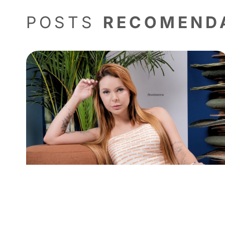
Por isso, lembre-se de deixar a sua 
Outra forma de tornar sua troca de d
mais
clicando aqui
!