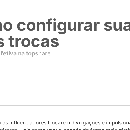
como configu
mais trocas