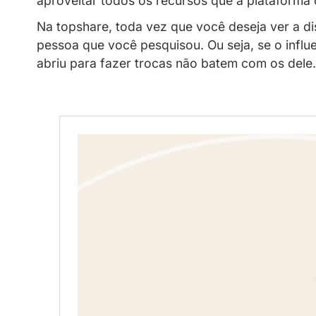
Veja como usar a agenda de for
Recentes
topshare
16/09/2024
A
topshare
é a nova ferramenta da P
aproveitar todos os recursos que a 
Na topshare, toda vez que você desej
pessoa que você pesquisou. Ou seja,