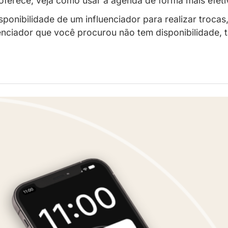
ma mais efetiva na topshare
rivacy para os influenciadores trocarem di
plataforma oferece, veja como usar a agend
a ver a disponibilidade de um influenciado
 se o influenciador que você procurou não 