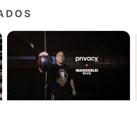
agenda o mais disponível possível na hora 
ivulgação ainda mais eficaz é usar os filtr
Saiba mais sobre nossos criadore
Se Inscreva
para acompanhar a Privacy e s