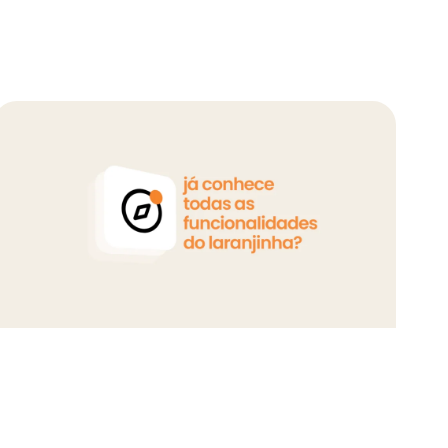
de pesquisar trocas.
os da barra de busca quando for pesquisar i
s e as novidades da rede.
iga nosso perfil no
Instagram!