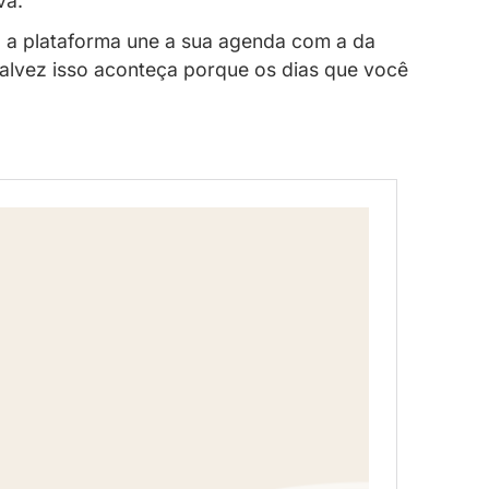
vulgações e impulsionarem ainda mais seu 
a de forma mais efetiva.
r para realizar trocas, a plataforma une a
tem disponibilidade, talvez isso aconteça 