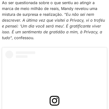
vivo, ela conseguiu se destacar e transformar
em uma fonte lucrativa de renda.
Em uma entrevista exclusiva ao Blog da Priva
compartilhou sua trajetória, conquistas e o que
para ela ultrapassar a impressionante marca 
mil em faturamento na rede.
Ao ser questionada sobre o que sentiu ao atin
marca de meio milhão de reais, Mandy revel
mistura de surpresa e realização. “
Eu não sei
descrever. A última vez que visitei a Privacy, v
e pensei: ‘Um dia você será meu’. É gratifican
isso. É um sentimento de gratidão a mim, à Pr
tudo
“, confessou.