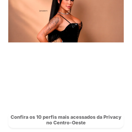
precisar da melhor maneira possível
“.
CLIQUE E CONHEÇA O PERFIL DE 
LIA
Saiba mais sobre nossos criadores 
novidades da rede.
Se Inscreva
para acompanhar a Privacy e siga nosso
no
Instagram!