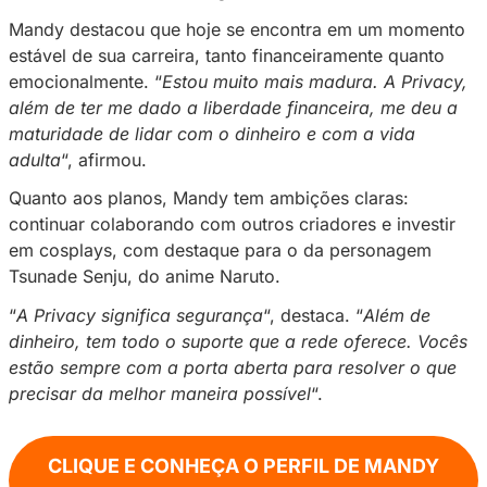
Uma publicação partilhada por Privacy (@sejaprivacy)
Com essa quantia, Mandy conquistou vários s
“
Comprei dois terrenos para a minha mãe, es
construindo a casa dela e comprei um carro 
disse. Ela também mencionou o valor que dá 
uma vez que tem a oportunidade de conhecer
pessoas e lugares que aprecia. Além disso, 
orgulha-se do seu apartamento e do seu queri
alemão, um sonho de longa data.