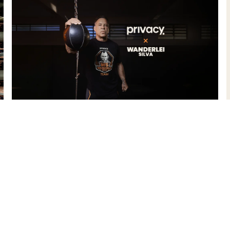
Saiba mais sobre nossos criadore
Se Inscreva
para acompanhar a Privacy e s