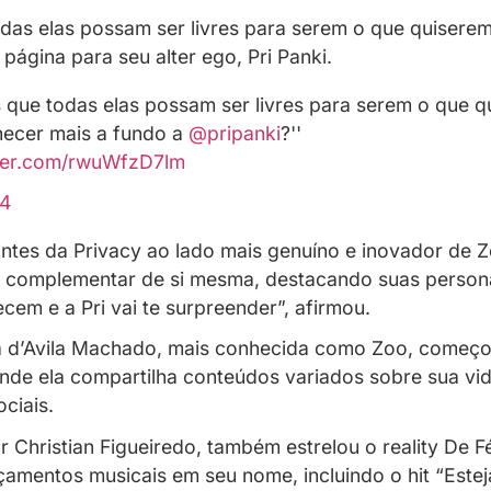
reendeu seus seguidores ao anunciar a cheg
menageou o Dia Internacional da Mulher ao r
mos que todas elas possam ser livres para 
 criação da página para seu alter ego, Pri P