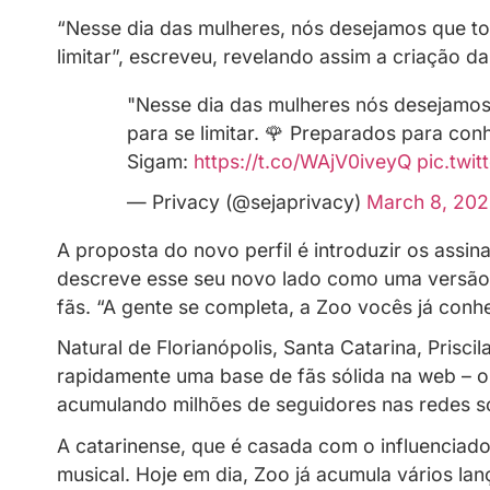
Papo de Creators
Recentes
09/04/2024
A cantora e influenciadora Zoo surp
post nas redes sociais, onde Zoo ho
“Nesse dia das mulheres, nós deseja
limitar”, escreveu, revelando assim a