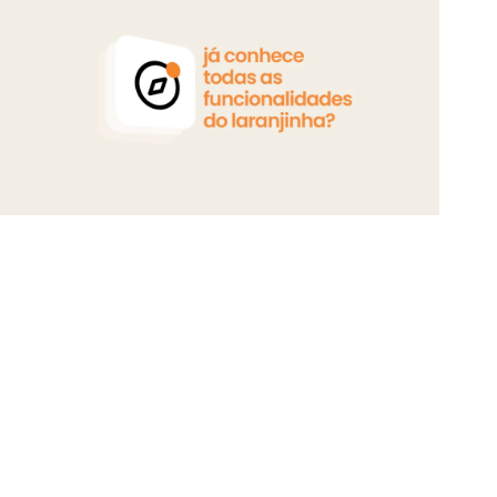
s e as novidades da rede.
iga nosso perfil no
Instagram!