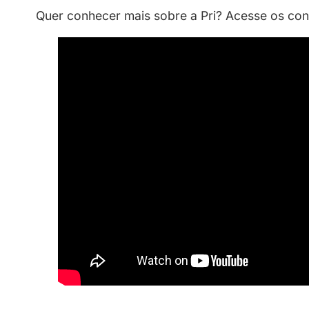
"Nesse dia das mulheres nós 
para se limitar. 🌹 Preparad
Sigam:
https://t.co/WAjV0iv
— Privacy (@sejaprivacy)
Ma
A proposta do novo perfil é introduz
descreve esse seu novo lado como u
fãs. “A gente se completa, a Zoo voc
Natural de Florianópolis, Santa Cat
rapidamente uma base de fãs sólida
acumulando milhões de seguidores na
A catarinense, que é casada com o in
musical. Hoje em dia, Zoo já acumula