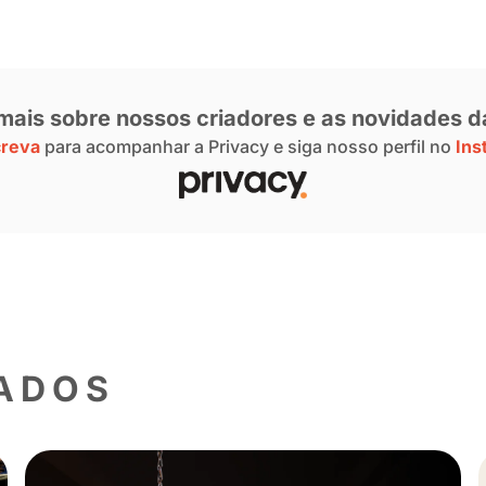
esse os conteúdos exclusivos dela em
@pri