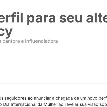
 perfil para s
rivacy
itar”, diz a cantora e influenciadora