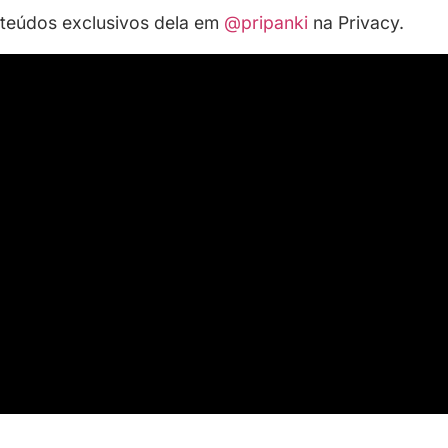
desejamos que todas elas possam ser livre
os para conhecer mais a fundo a
@pripanki
?'
eyQ
pic.twitter.com/rwuWfzD7lm
rch 8, 2024
ir os assinantes da Privacy ao lado mais g
ma versão complementar de si mesma, dest
ês já conhecem e a Pri vai te surpreender”,
arina, Priscila d’Avila Machado, mais con
 na web – onde ela compartilha conteúdos 
s redes sociais.
fluenciador Christian Figueiredo, também es
 vários lançamentos musicais em seu nome, i