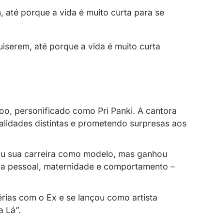
ada de um novo perfil na Privacy. O anúnc
evelar sua visão sobre liberdade e autenti
serem o que quiserem, até porque a vida é 
anki.