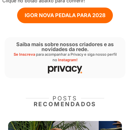
2024
O influenciador aproveitou para fazer um com
entre sua atuação na criação de conteúdo e su
como atleta profissional.
“
É um caminho que eu levo com muita natura
também por conta do treino, que é exatament
eu faço no ciclismo. Se o treino vai ser bom 
vou dar o meu melhor, se ele for ruim, pelo 
dei o meu melhor, e com a criação é o mesm
Consistência e constância
”, encerrou.
Em outro papo, Igor Nova contou mais sobre 
trajetória e como ele utiliza a Privacy para tent
seu maior objetivo: disputar as próximas Olim