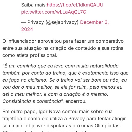
Então, crie muito, seja o que for, mas crie e p
flopar, flopou e ninguém vai ver. Então, relax
flopar, ninguém viu
”, destacou.
O
@Igor_NMB
é ciclista e uma
inspiração para todos os seus
seguidores. Em entrevista especial pa
o nosso blog, ele conta como a Priva
mudou sua vida e, detalhes de sua
preparação para as Olimpíadas de
2028.
Saiba mais:
https://t.co/cL1dkmQAUU
pic.twitter.com/wLLaAqQL7C
— Privacy (@sejaprivacy)
December 