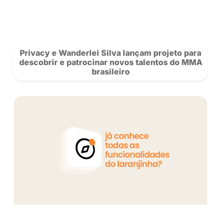
Ex-vendedora, Flavia Barone conquisto
milhão na Privacy: “Sou apaixonada pe
trabalho”