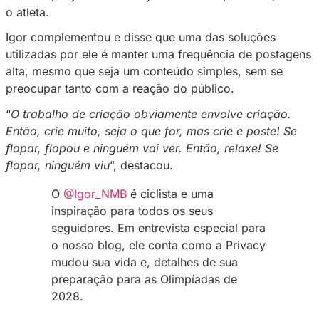
estejam engajados e alcançando novos segui
entrevista ao
Blog da Privac
y
, o ciclista profi
Nova
revelou sua estratégia para superar ess
obstáculo.
“
Se mantenha sempre ativo. Se você não post
pessoas te esquecem, seja na Privacy, Twitte
YouTube, hoje nós somos facilmente esqueci
o atleta.
Igor complementou e disse que uma das solu
utilizadas por ele é manter uma frequência d
alta, mesmo que seja um conteúdo simples, s
preocupar tanto com a reação do público.
“
O trabalho de criação obviamente envolve c