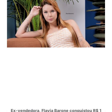
Clique no botão abaixo para conferir!
IGOR NOVA PEDALA PARA 202
Saiba mais sobre nossos criadores 
novidades da rede.
Se Inscreva
para acompanhar a Privacy e siga nosso
no
Instagram!
POSTS